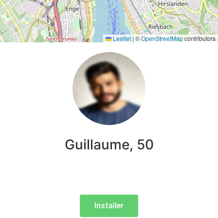
Leaflet
|
©
OpenStreetMap
contributors
Guillaume, 50
Installer