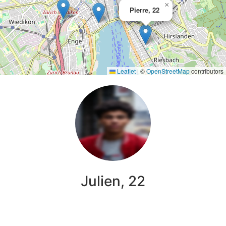
×
Pierre, 22
Leaflet
|
©
OpenStreetMap
contributors
Julien, 22