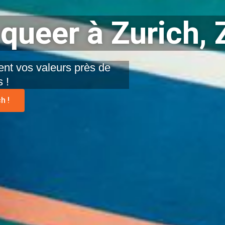
queer à Zurich, 
nt vos valeurs près de
 !
h !