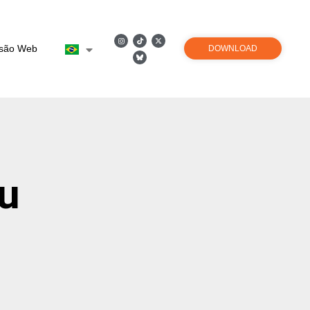
rsão Web
DOWNLOAD
u