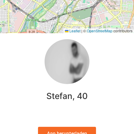
Leaflet
|
©
OpenStreetMap
contributors
Stefan, 40
App herunterladen