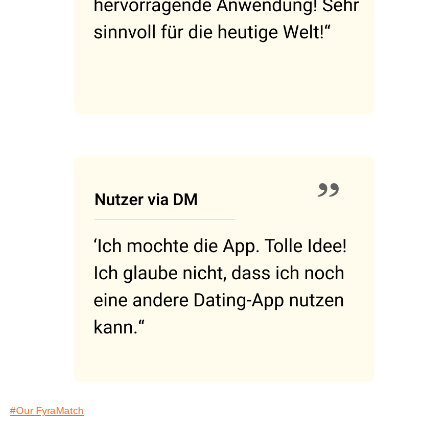
#Our FyraMatch