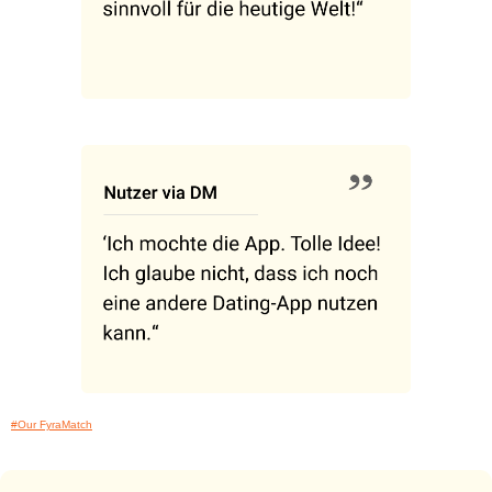
#Our FyraMatch