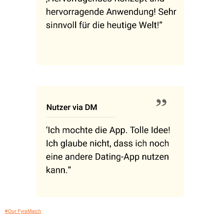
#Our FyraMatch