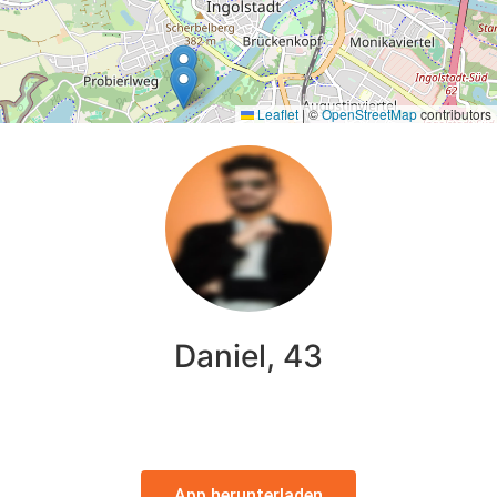
Leaflet
|
©
OpenStreetMap
contributors
Daniel, 43
App herunterladen