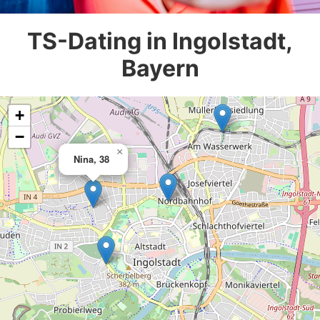
TS-Dating in Ingolstadt,
Bayern
+
−
×
Nina, 38