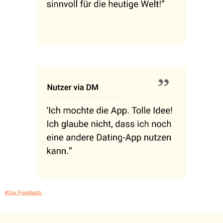
#Our FyraMatch