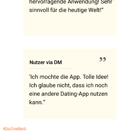
#Our FyraMatch