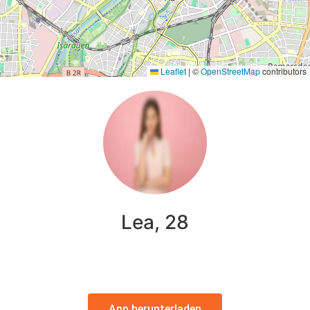
Leaflet
|
©
OpenStreetMap
contributors
Lea, 28
App herunterladen