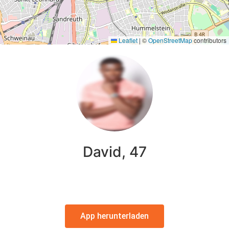
Leaflet
|
©
OpenStreetMap
contributors
David, 47
App herunterladen