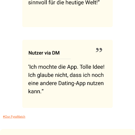
#Our FyraMatch