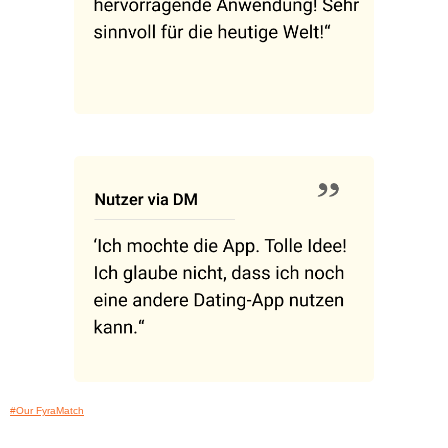
#Our FyraMatch