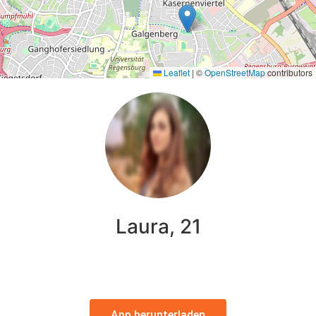
Leaflet
|
©
OpenStreetMap
contributors
Laura, 21
App herunterladen