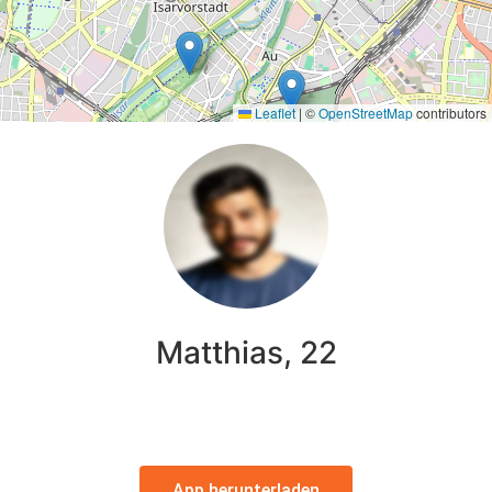
Leaflet
|
©
OpenStreetMap
contributors
Matthias, 22
App herunterladen