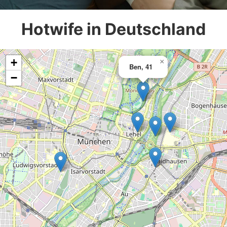
Hotwife in Deutschland
+
×
Ben, 41
−