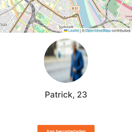
Leaflet
|
©
OpenStreetMap
contributors
Patrick, 23
App herunterladen