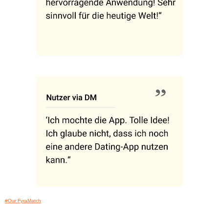
#Our FyraMatch