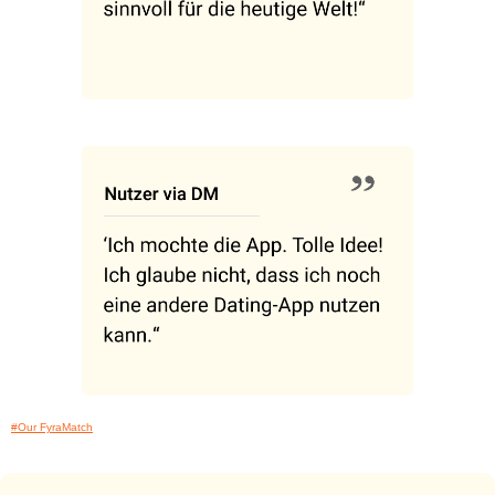
#Our FyraMatch