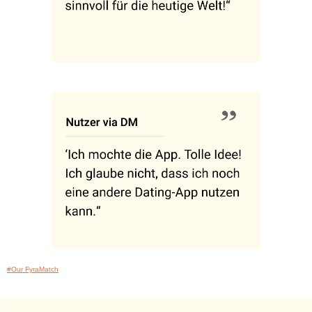
#Our FyraMatch