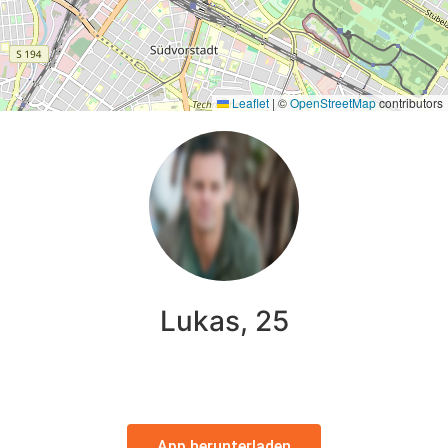
Leaflet
|
©
OpenStreetMap
contributors
Lukas, 25
App herunterladen