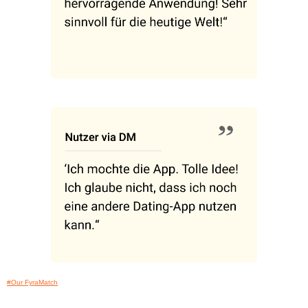
#Our FyraMatch