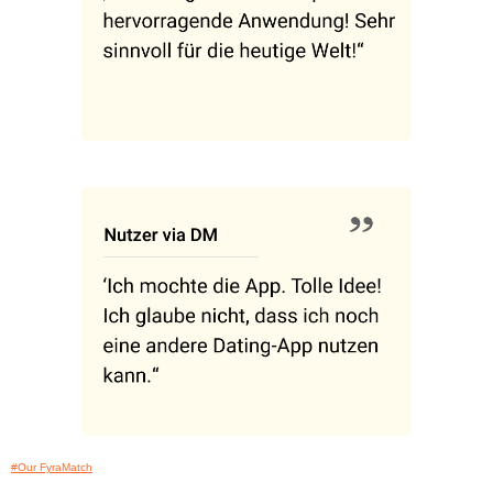
#Our FyraMatch