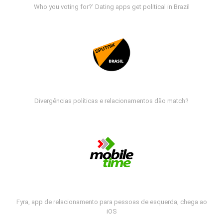
Who you voting for?' Dating apps get political in Brazil
Divergências políticas e relacionamentos dão match?
Fyra, app de relacionamento para pessoas de esquerda, chega ao
iOS