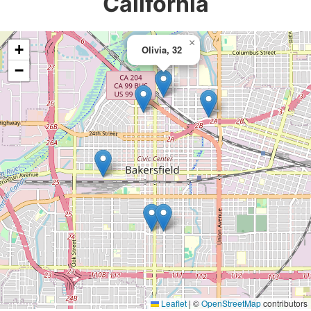
California
×
+
Olivia, 32
−
Leaflet
|
©
OpenStreetMap
contributors