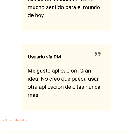
#NuestroFyraMatch