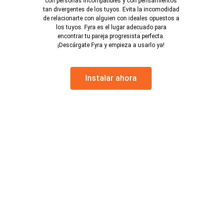
con personas incompatibles y con pensamientos
tan divergentes de los tuyos. Evita la incomodidad
de relacionarte con alguien con ideales opuestos a
los tuyos. Fyra es el lugar adecuado para
encontrar tu pareja progresista perfecta.
¡Descárgate Fyra y empieza a usarlo ya!
Instalar ahora