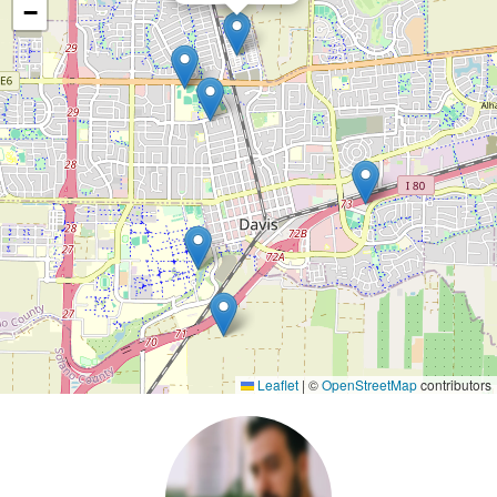
−
Leaflet
|
©
OpenStreetMap
contributors