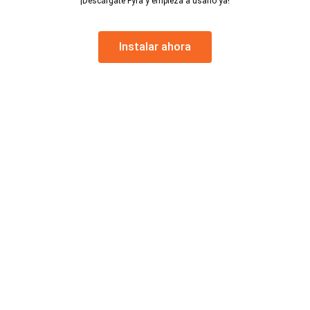
¡Descárgate Fyra y empieza a usarlo ya!
Instalar ahora