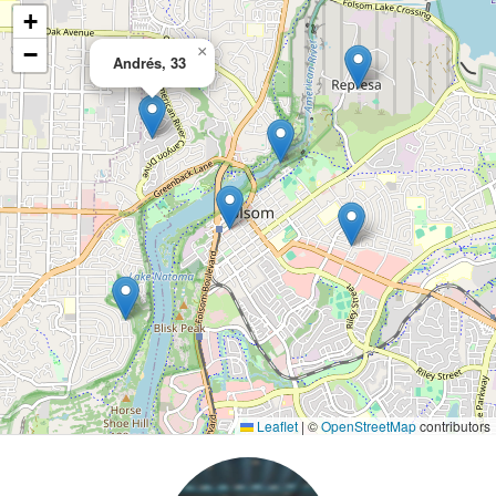
+
−
×
Andrés, 33
Leaflet
|
©
OpenStreetMap
contributors