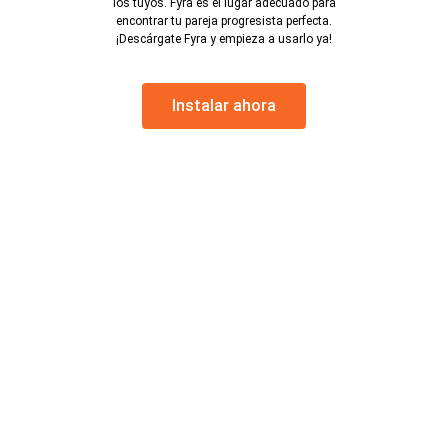
los tuyos. Fyra es el lugar adecuado para
encontrar tu pareja progresista perfecta.
¡Descárgate Fyra y empieza a usarlo ya!
Instalar ahora