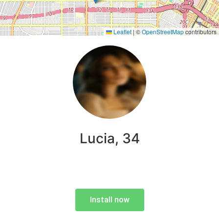
Leaflet
|
©
OpenStreetMap
contributors
Lucia, 34
Install now