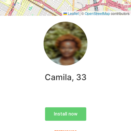
Leaflet
|
©
OpenStreetMap
contributors
Camila, 33
Install now