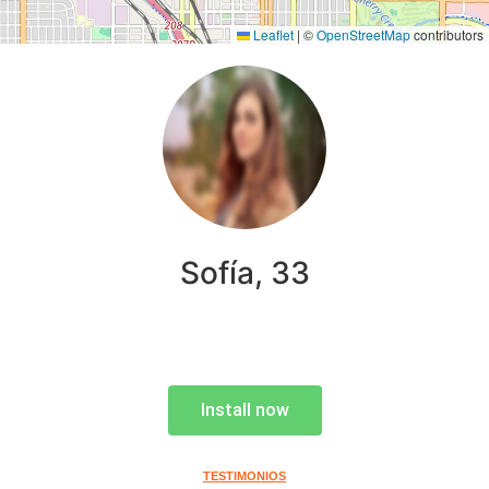
Leaflet
|
©
OpenStreetMap
contributors
Sofía, 33
Install now
TESTIMONIOS