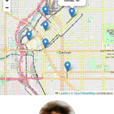
+
Tomás, 40
−
Leaflet
|
©
OpenStreetMap
contributors