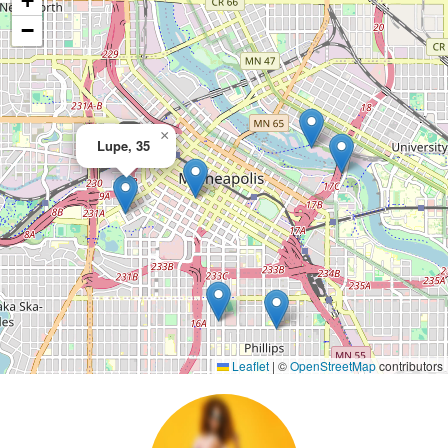
+
−
×
Lupe, 35
Leaflet
|
©
OpenStreetMap
contributors