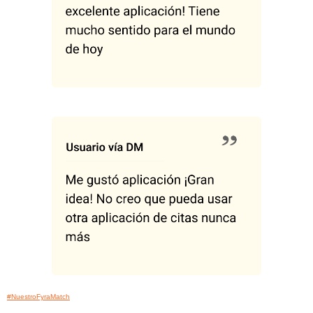
#NuestroFyraMatch