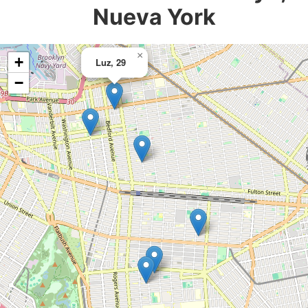
Nueva York
×
+
Luz, 29
−