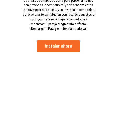
La vida es demasiado corta para perder el tiempo
con personas incompatibles y con pensamientos
tan divergentes de los tuyos. Evita la incomodidad
de relacionarte con alguien con ideales opuestos a
los tuyos. Fyra es el lugar adecuado para
encontrar tu pareja progresista perfecta.
¡Descárgate Fyra y empieza a usarlo ya!
Instalar ahora