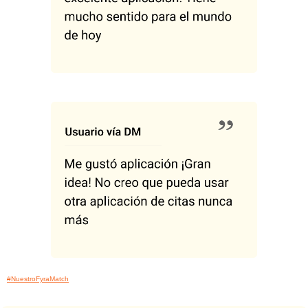
#NuestroFyraMatch