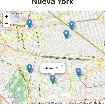
Nueva York
+
−
×
Javier, 31
Leaflet
|
©
OpenStreetMap
contributors