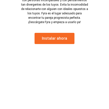
con personas incompatibles y con pensamientos
tan divergentes de los tuyos. Evita la incomodidad
de relacionarte con alguien con ideales opuestos a
los tuyos. Fyra es el lugar adecuado para
encontrar tu pareja progresista perfecta.
¡Descárgate Fyra y empieza a usarlo ya!
Instalar ahora