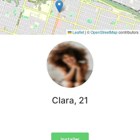
Leaflet
|
©
OpenStreetMap
contributors
Clara, 21
Installer