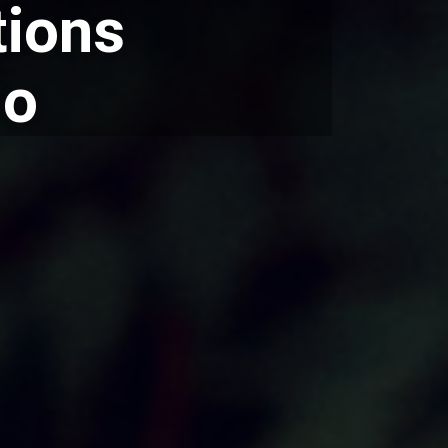
tions
io