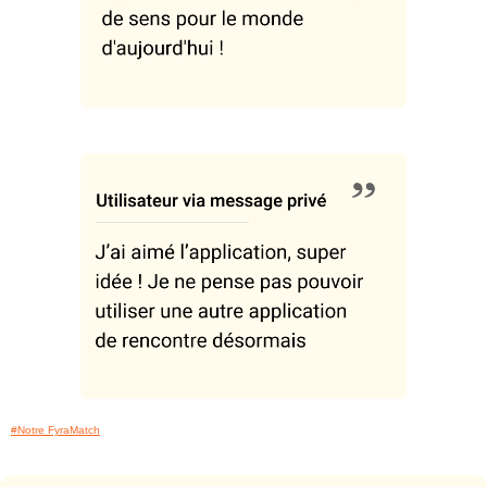
#Notre FyraMatch