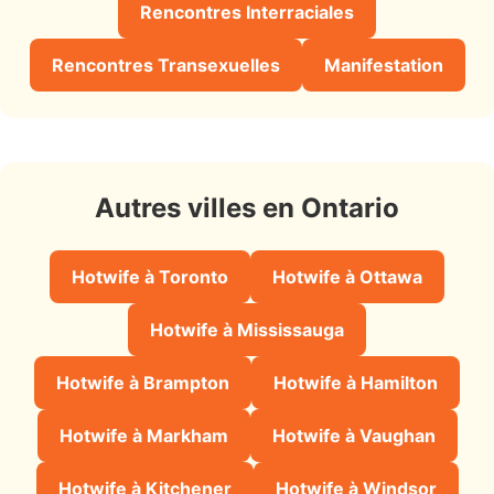
Rencontres Interraciales
Rencontres Transexuelles
Manifestation
Autres villes en Ontario
Hotwife à Toronto
Hotwife à Ottawa
Hotwife à Mississauga
Hotwife à Brampton
Hotwife à Hamilton
Hotwife à Markham
Hotwife à Vaughan
Hotwife à Kitchener
Hotwife à Windsor