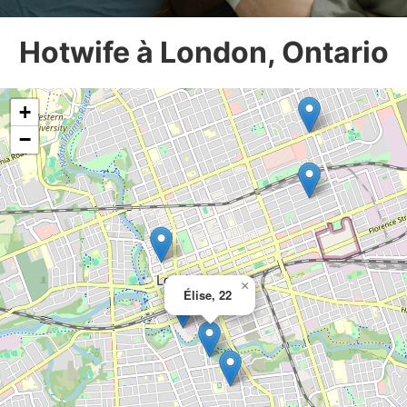
Hotwife à London, Ontario
+
−
×
Élise, 22