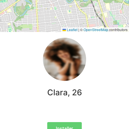
Leaflet
|
©
OpenStreetMap
contributors
Clara, 26
Installer