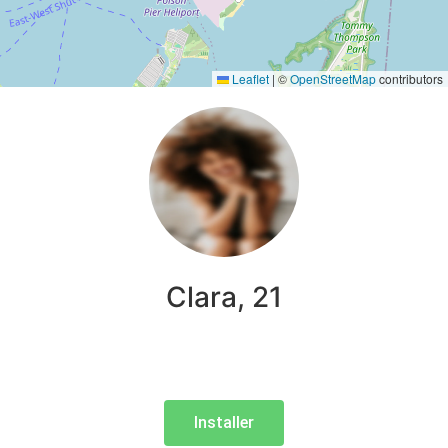
Leaflet
|
©
OpenStreetMap
contributors
Clara, 21
Installer