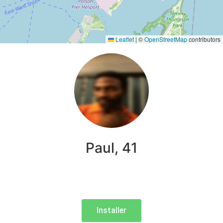
Leaflet
|
©
OpenStreetMap
contributors
Paul, 41
Installer