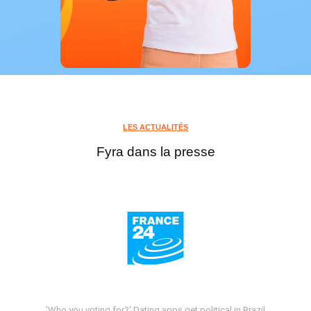
LES ACTUALITÉS
Fyra dans la presse
'Who you voting for?' Dating apps get political in Brazil