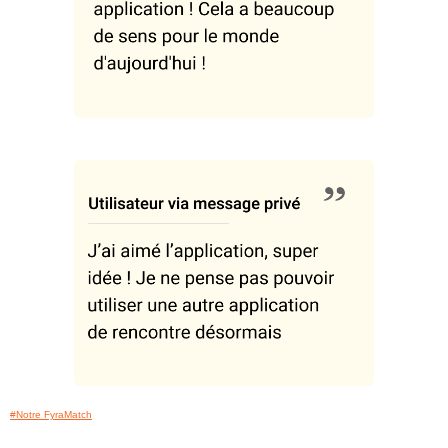
#Notre FyraMatch