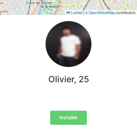
Leaflet
|
©
OpenStreetMap
contributors
Olivier, 25
Installer