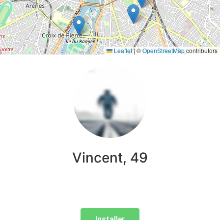
Leaflet
|
©
OpenStreetMap
contributors
Vincent, 49
Installer