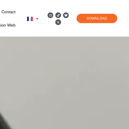
Contact
DOWNLOAD
sion Web