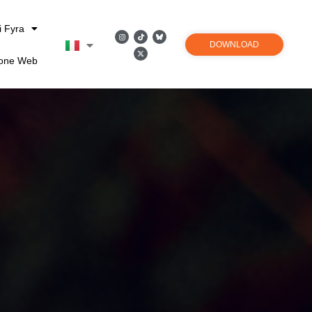
i Fyra
DOWNLOAD
ione Web