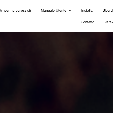
tri per i progressisti
Manuale Utente
Installa
Blog d
Contatto
Vers