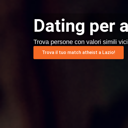
Dating per a
Trova persone con valori simili vici
Trova il tuo match atheist a Lazio!