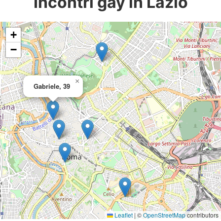
Incontri gay in Lazio
+
−
×
Gabriele, 39
Leaflet
|
©
OpenStreetMap
contributors