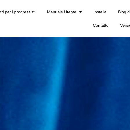
tri per i progressisti
Manuale Utente
Installa
Blog d
Contatto
Vers