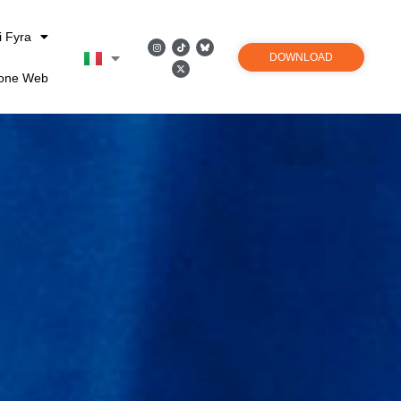
i Fyra
DOWNLOAD
ione Web