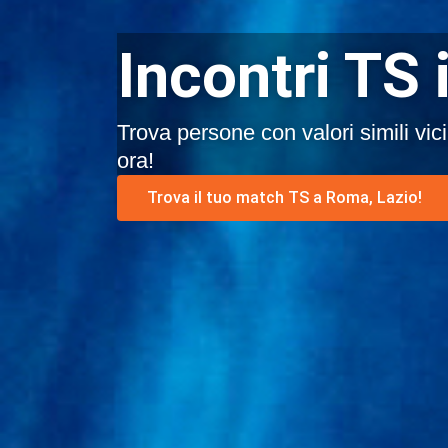
Incontri TS
Trova persone con valori simili vic
ora!
Trova il tuo match TS a Roma, Lazio!