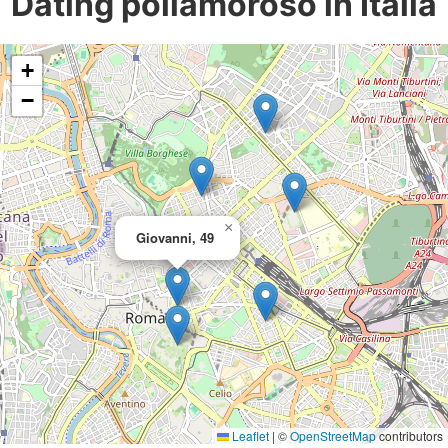
Dating poliamoroso in Italia
+
−
×
Giovanni, 49
Leaflet
|
©
OpenStreetMap
contributors