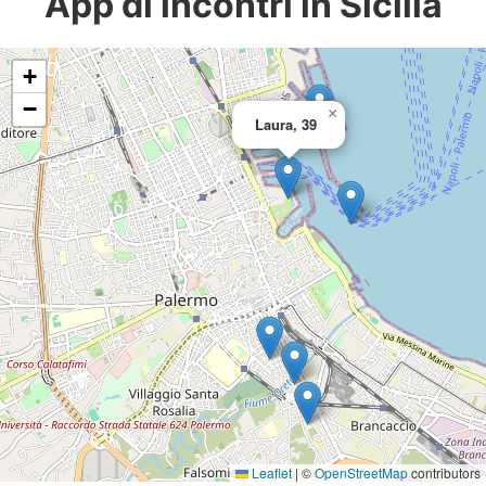
App di incontri in Sicilia
+
−
×
Laura, 39
Leaflet
|
©
OpenStreetMap
contributors