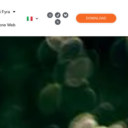
i Fyra
DOWNLOAD
ione Web