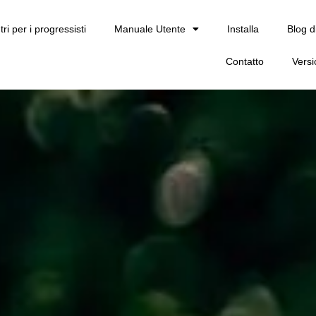
tri per i progressisti
Manuale Utente
Installa
Blog d
Contatto
Vers