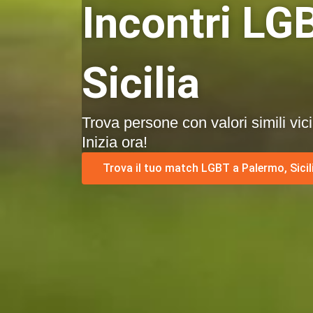
Incontri LG
Sicilia
Trova persone con valori simili vic
Inizia ora!
Trova il tuo match LGBT a Palermo, Sicili