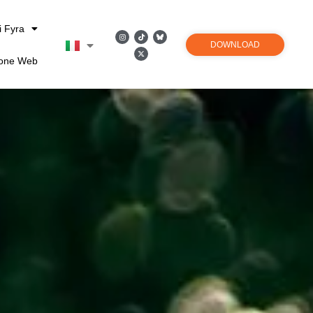
i Fyra
DOWNLOAD
ione Web