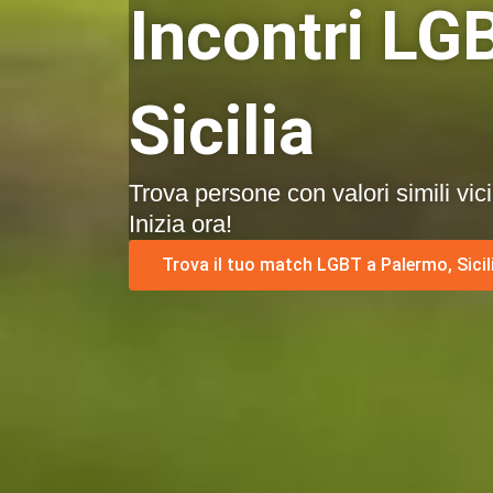
Incontri LG
Sicilia
Trova persone con valori simili vic
Inizia ora!
Trova il tuo match LGBT a Palermo, Sicili