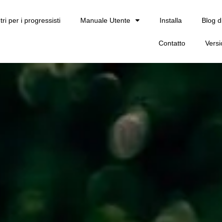
tri per i progressisti
Manuale Utente
Installa
Blog d
Contatto
Vers