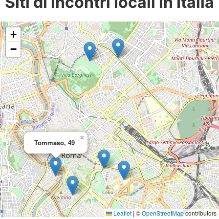
Siti di incontri locali in Italia
+
−
×
Tommaso, 49
Leaflet
|
©
OpenStreetMap
contributors