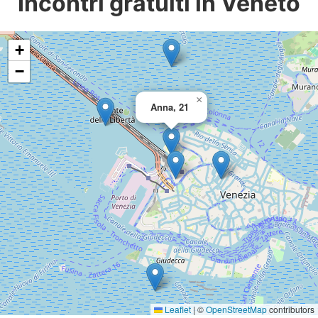
Incontri gratuiti in Veneto
+
−
×
Anna, 21
Leaflet
|
©
OpenStreetMap
contributors