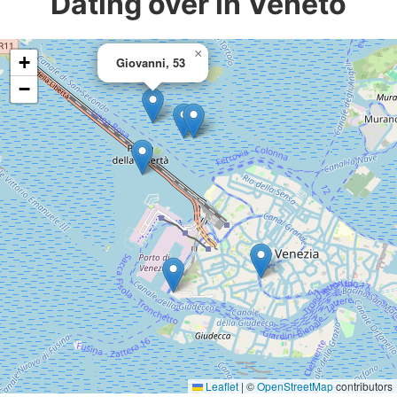
Dating over in Veneto
×
+
Giovanni, 53
−
Leaflet
|
©
OpenStreetMap
contributors