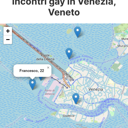
Incontri gay in Venezia,
Veneto
+
−
×
Francesco, 22