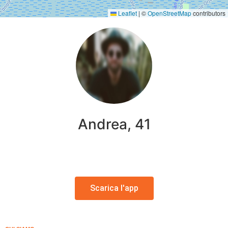
Leaflet
|
©
OpenStreetMap
contributors
Andrea, 41
Scarica l'app