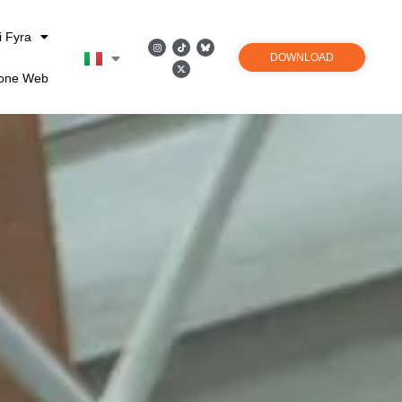
i Fyra
DOWNLOAD
ione Web