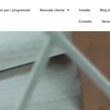
tri per i progressisti
Manuale Utente
Installa
Blog d
Contatto
Vers